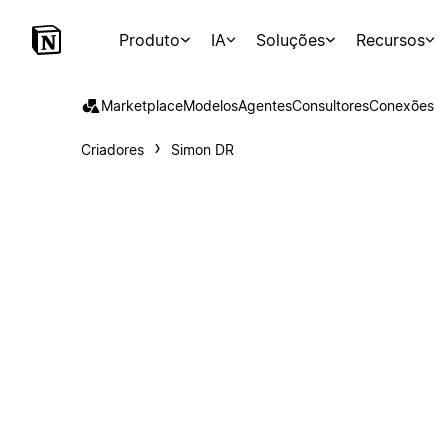
Produto
IA
Soluções
Recursos
Marketplace
Modelos
Agentes
Consultores
Conexões
Criadores
Simon DR