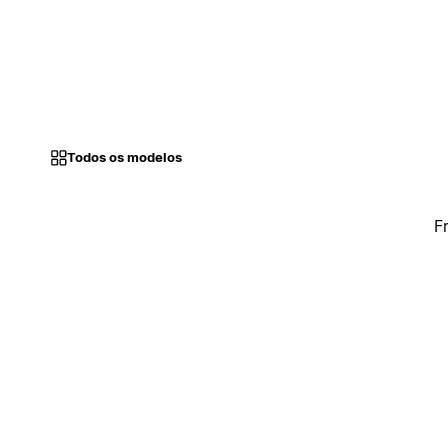
Todos os modelos
F