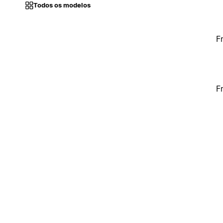
Todos os modelos
F
F