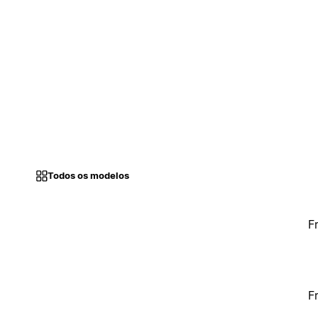
Todos os modelos
F
F