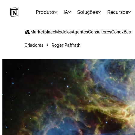
Produto
IA
Soluções
Recursos
Marketplace
Modelos
Agentes
Consultores
Conexões
Criadores
Roger Paffrath