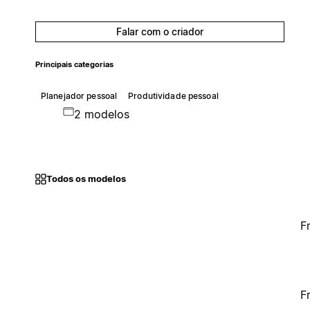
Falar com o criador
Principais categorias
Planejador pessoal
Produtividade pessoal
2 modelos
Todos os modelos
F
F