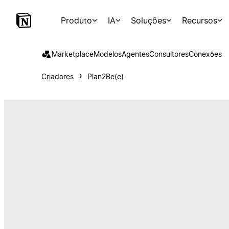
Produto
IA
Soluções
Recursos
Marketplace
Modelos
Agentes
Consultores
Conexões
Criadores
Plan2Be(e)