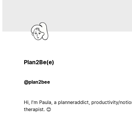
Plan2Be(e)
@plan2bee
Hi, I'm Paula, a planneraddict, productivity/noti
therapist. 😊