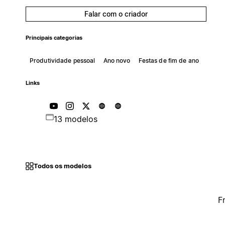
Falar com o criador
Principais categorias
Produtividade pessoal
Ano novo
Festas de fim de ano
Links
13 modelos
Todos os modelos
F