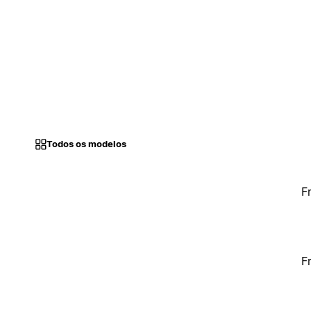
Todos os modelos
F
F