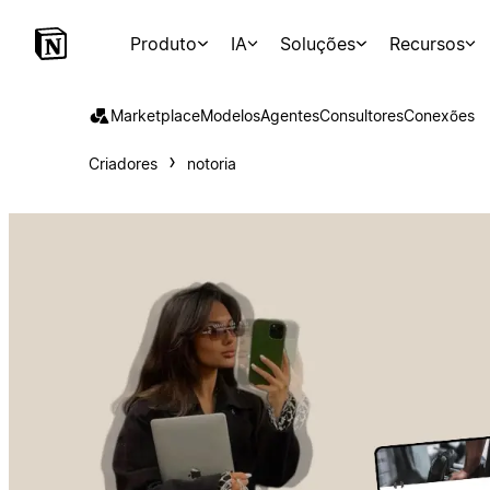
Produto
IA
Soluções
Recursos
Marketplace
Modelos
Agentes
Consultores
Conexões
Criadores
notoria