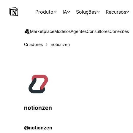
Produto
IA
Soluções
Recursos
Marketplace
Modelos
Agentes
Consultores
Conexões
Criadores
notionzen
notionzen
@notionzen