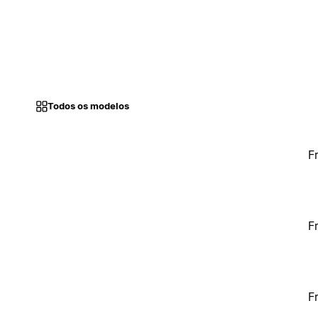
Todos os modelos
F
F
F