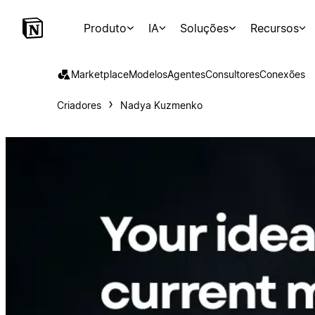
Produto
IA
Soluções
Recursos
Marketplace
Modelos
Agentes
Consultores
Conexões
Criadores
Nadya Kuzmenko