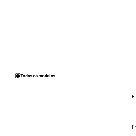
Todos os modelos
F
F