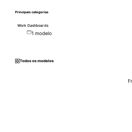
Principais categorias
Work Dashboards
1 modelo
Todos os modelos
F