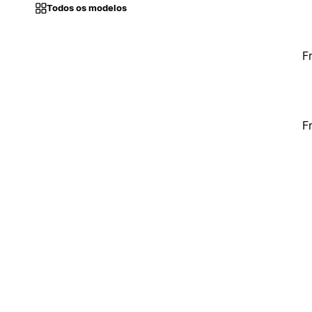
Todos os modelos
F
F