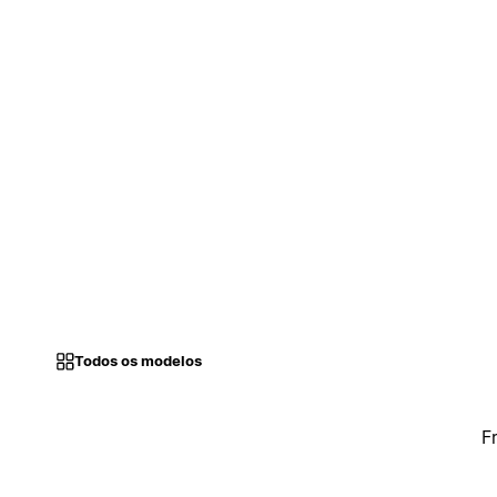
Todos os modelos
F