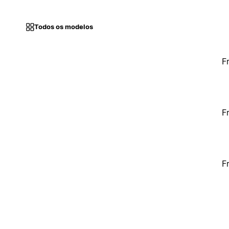
Todos os modelos
F
F
F