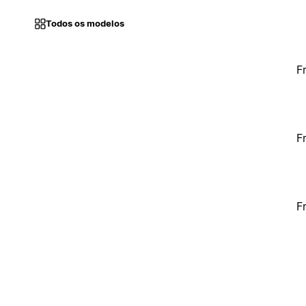
Todos os modelos
F
F
F