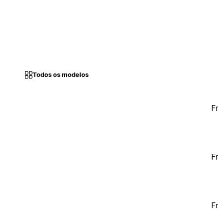
Todos os modelos
F
F
F