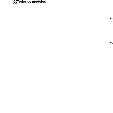
Todos os modelos
F
F