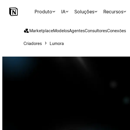
Produto
IA
Soluções
Recursos
Marketplace
Modelos
Agentes
Consultores
Conexões
Criadores
Lumora