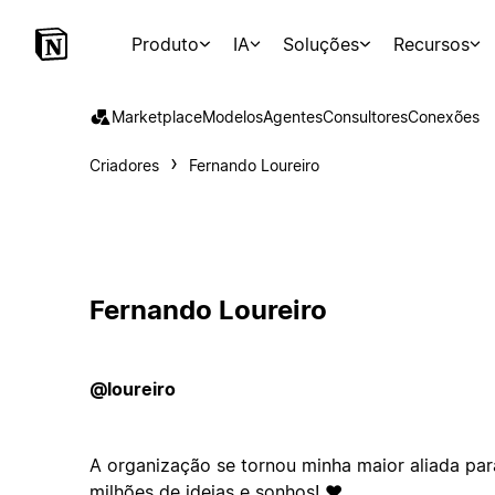
Produto
IA
Soluções
Recursos
Marketplace
Modelos
Agentes
Consultores
Conexões
Criadores
Fernando Loureiro
Fernando Loureiro
@loureiro
A organização se tornou minha maior aliada par
milhões de ideias e sonhos! ♥