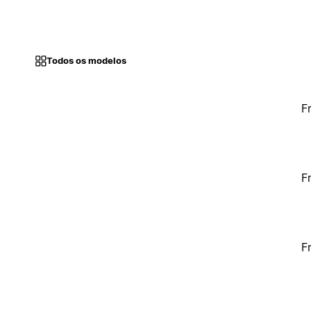
Todos os modelos
F
F
F