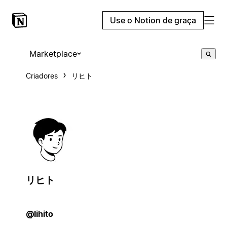
Use o Notion de graça
Marketplace
Criadores
リヒト
リヒト
@lihito