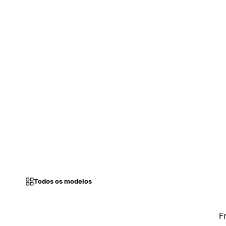
Todos os modelos
F