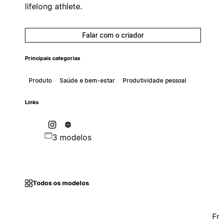
lifelong athlete.
Falar com o criador
Principais categorias
Produto
Saúde e bem-estar
Produtividade pessoal
Links
3 modelos
Todos os modelos
F