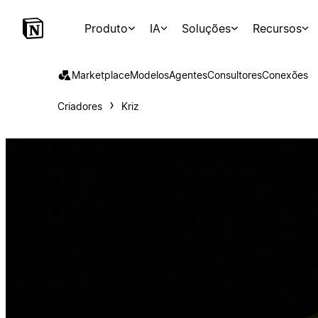
Produto
IA
Soluções
Recursos
Marketplace
Modelos
Agentes
Consultores
Conexões
Criadores
Kriz