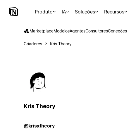
Produto
IA
Soluções
Recursos
Marketplace
Modelos
Agentes
Consultores
Conexões
Criadores
Kris Theory
Kris Theory
@krisxtheory