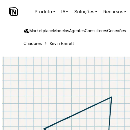
Produto
IA
Soluções
Recursos
Marketplace
Modelos
Agentes
Consultores
Conexões
Criadores
Kevin Barrett