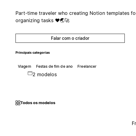
Part-time traveler who creating Notion templates fo
organizing tasks ❤️🌏🚀
Falar com o criador
Principais categorias
Viagem
Festas de fim de ano
Freelancer
2 modelos
Todos os modelos
F