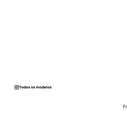
Todos os modelos
F