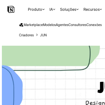
Produto
IA
Soluções
Recursos
Marketplace
Modelos
Agentes
Consultores
Conexões
Criadores
JUN