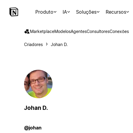
Produto
IA
Soluções
Recursos
Marketplace
Modelos
Agentes
Consultores
Conexões
Criadores
Johan D.
Johan D.
@johan