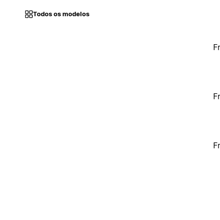
Todos os modelos
F
F
F