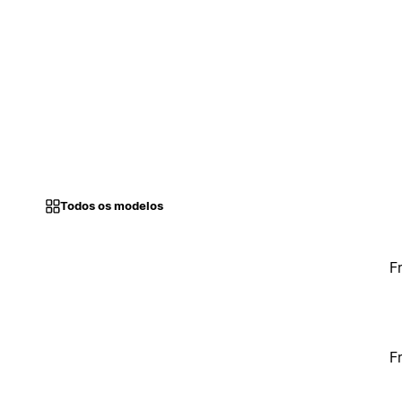
Todos os modelos
F
F