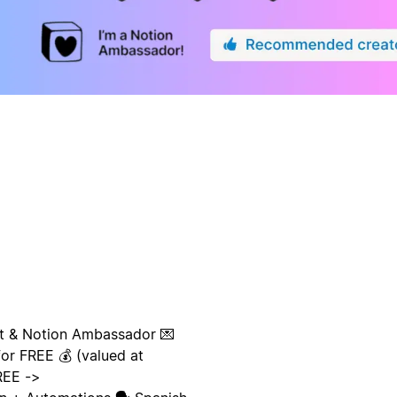
ert & Notion Ambassador 💌
or FREE 💰 (valued at
REE ->