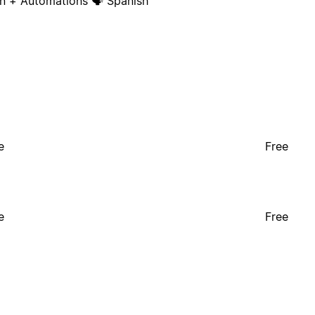
on + Automations 🗣 Spanish
e
Free
e
Free