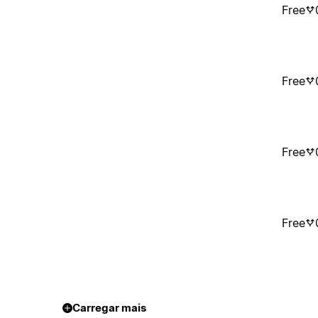
Free
Free
Free
Free
Carregar mais