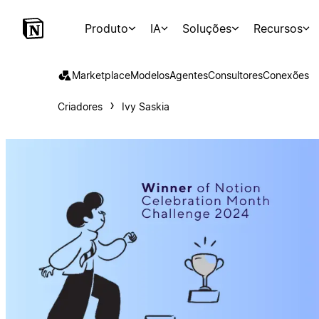
Produto
IA
Soluções
Recursos
Marketplace
Modelos
Agentes
Consultores
Conexões
Criadores
Ivy Saskia