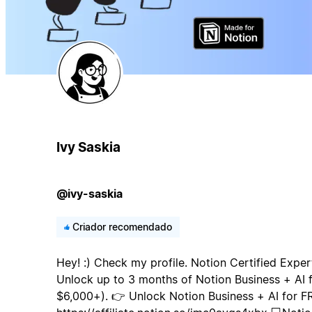
Ivy Saskia
@ivy-saskia
Criador recomendado
Hey! :) Check my profile. Notion Certified Exp
Unlock up to 3 months of Notion Business + AI f
$6,000+). 👉 Unlock Notion Business + AI for F