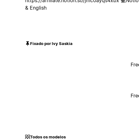
https://affiliate.notion.so/jmc0ayqs4xbx 💻Noti
& English
Fixado por Ivy Saskia
Fre
Fre
Todos os modelos