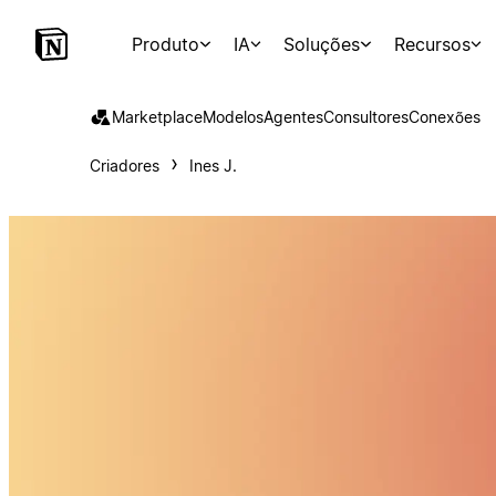
Produto
IA
Soluções
Recursos
Marketplace
Modelos
Agentes
Consultores
Conexões
Criadores
Ines J.