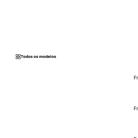
Todos os modelos
F
F