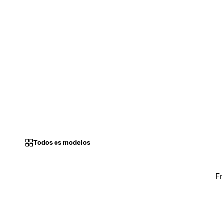
Todos os modelos
F