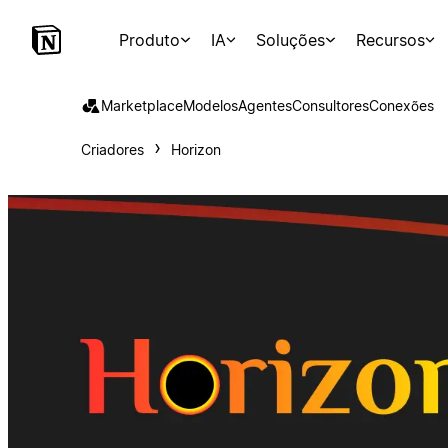
Produto
IA
Soluções
Recursos
Marketplace
Modelos
Agentes
Consultores
Conexões
Criadores
Horizon