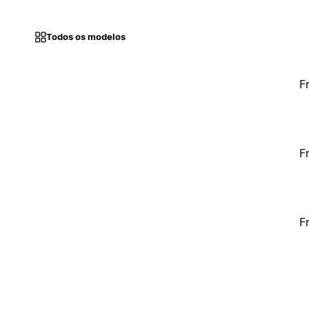
Todos os modelos
F
F
F