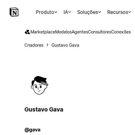
Produto
IA
Soluções
Recursos
Marketplace
Modelos
Agentes
Consultores
Conexões
Criadores
Gustavo Gava
Gustavo Gava
@gava