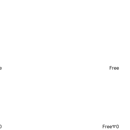
e
Free
0
Free
0