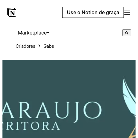
Use o Notion de graça
Marketplace
Criadores
Gabs