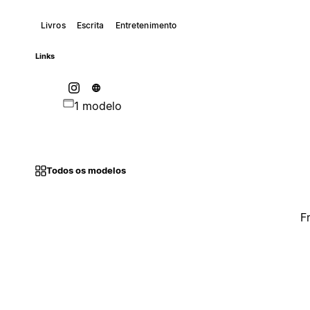
Livros
Escrita
Entretenimento
Links
1 modelo
Todos os modelos
F