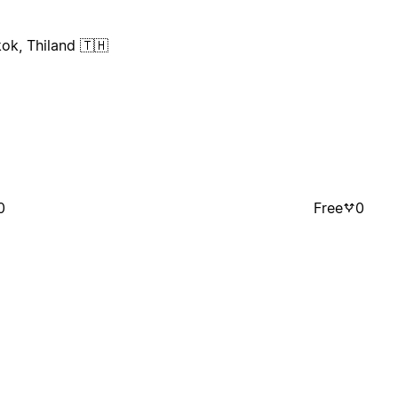
ok, Thiland 🇹🇭
0
Free
0