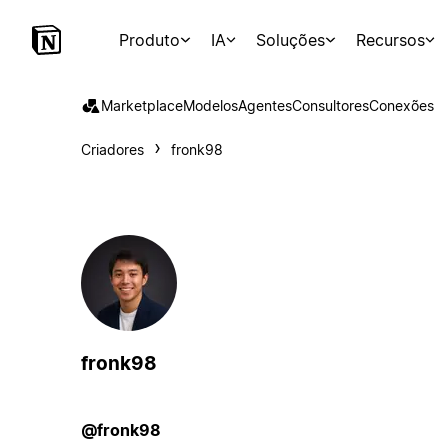
Produto
IA
Soluções
Recursos
Marketplace
Modelos
Agentes
Consultores
Conexões
Criadores
fronk98
fronk98
@fronk98