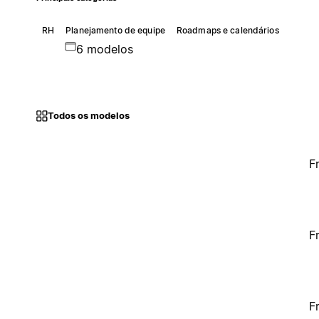
RH
Planejamento de equipe
Roadmaps e calendários
6 modelos
Todos os modelos
F
F
F