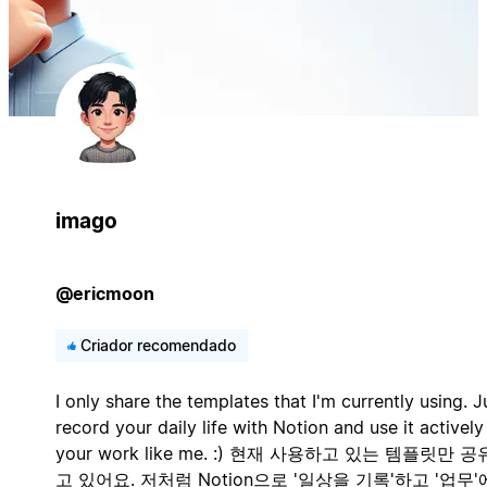
imago
@ericmoon
Criador recomendado
I only share the templates that I'm currently using. J
record your daily life with Notion and use it actively
your work like me. :) 현재 사용하고 있는 템플릿만 
고 있어요. 저처럼 Notion으로 '일상을 기록'하고 '업무'