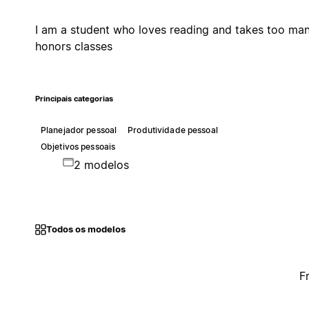
I am a student who loves reading and takes too ma
honors classes
Principais categorias
Planejador pessoal
Produtividade pessoal
Objetivos pessoais
2 modelos
Todos os modelos
F