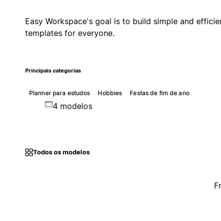
Easy Workspace's goal is to build simple and efficie
templates for everyone.
Principais categorias
Planner para estudos
Hobbies
Festas de fim de ano
4 modelos
Todos os modelos
F