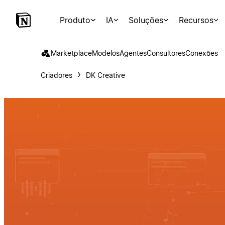
Produto
IA
Soluções
Recursos
Marketplace
Modelos
Agentes
Consultores
Conexões
Criadores
DK Creative