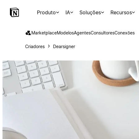
Produto
IA
Soluções
Recursos
Marketplace
Modelos
Agentes
Consultores
Conexões
Criadores
Dearsigner